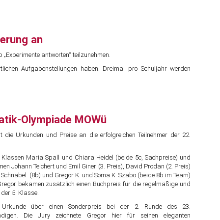
derung an
b „Experimente antworten“ teilzunehmen.
tlichen Aufgabenstellungen haben. Dreimal pro Schuljahr werden
matik-Olympiade MOWü
 die Urkunden und Preise an die erfolgreichen Teilnehmer der 22.
. Klassen Maria Spall und Chiara Heidel (beide 5c, Sachpreise) und
en Johann Teichert und Emil Giner (3. Preis), David Prodan (2. Preis)
iam Schnabel (8b) und Gregor K. und Soma K. Szabo (beide 8b im Team)
 Gregor bekamen zusätzlich einen Buchpreis für die regelmäßige und
der 5. Klasse.
 Urkunde über einen Sonderpreis bei der 2. Runde des 23.
igen. Die Jury zeichnete Gregor hier für seinen eleganten