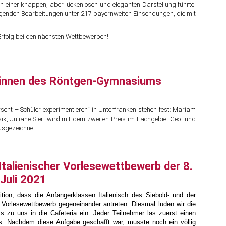
n einer knappen, aber lückenlosen und eleganten Darstellung führte.
agenden Bearbeitungen unter 217 bayernweiten Einsendungen, die mit
 Erfolg bei den nächsten Wettbewerben!
rinnen des Röntgen-Gymnasiums
cht – Schüler experimentieren“ in Unterfranken stehen fest: Mariam
k, Juliane Sierl wird mit dem zweiten Preis im Fachgebiet Geo- und
usgezeichnet
 Italienischer Vorlesewettbewerb der 8.
Juli 2021
tion, dass die Anfängerklassen Italienisch des Siebold- und der
orlesewettbewerb gegeneinander antreten. Diesmal luden wir die
zu uns in die Cafeteria ein. Jeder Teilnehmer las zuerst einen
ars. Nachdem diese Aufgabe geschafft war, musste noch ein völlig