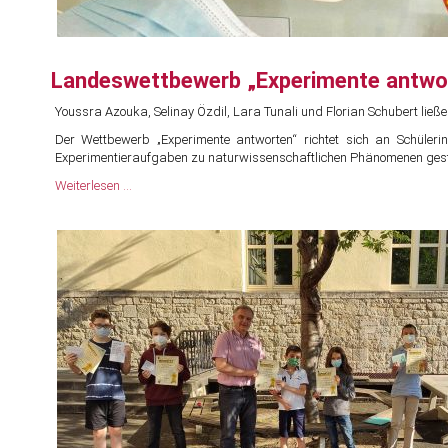
Landeswettbewerb „Experimente antwort
Youssra Azouka, Selinay Özdil, Lara Tunali und Florian Schubert lie
Der Wettbewerb „Experimente antworten“ richtet sich an Schüler
Experimentieraufgaben zu naturwissenschaftlichen Phänomenen gestellt
Landeswettbewerb
Weiterlesen …
„Experimente
antworten":
Vier
6.
Klässler
nahmen
die
Herausforderung
an