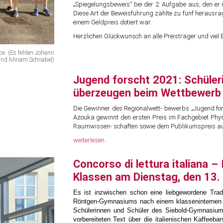
„Spiegelungsbeweis“ bei der 2. Aufgabe aus, den er i
Diese Art der Beweisführung zählte zu fünf herausr
einem Geldpreis dotiert war.
Herzlichen Glückwunsch an alle Preisträger und viel
e. (Es fehlen Johann
 und Miriam Schnabel)
Jugend forscht 2021: Schüle
überzeugen beim Wettbewerb
Die Gewinner des Regionalwett- bewerbs „Jugend fors
Azouka gewinnt den ersten Preis im Fachgebiet Physi
Raumwissen- schaften sowie dem Publikumspreis a
weiterlesen...
Concorso di lettura italiana –
Klassen am Dienstag, den 13. 
Es ist inzwischen schon eine liebgewordene Tradi
Röntgen-Gymnasiums nach einem klasseninternen V
Schülerinnen und Schüler des Siebold-Gymnasiums 
vorbereiteten Text über die italienischen Kaffeeb