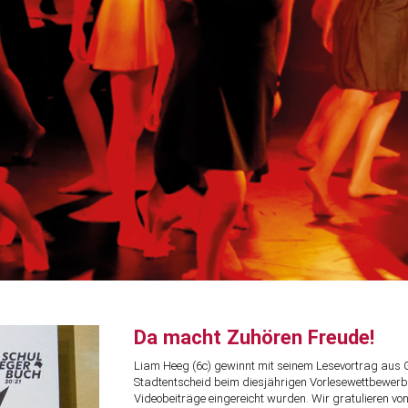
Da macht Zuhören Freude!
Liam Heeg (6c) gewinnt mit seinem Lesevortrag aus 
Stadtentscheid beim diesjährigen Vorlesewettbewerb
Videobeiträge eingereicht wurden. Wir gratulieren 