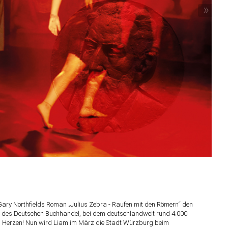
»
Gary Northfields Roman „Julius Zebra - Raufen mit den Römern“ den
 des Deutschen Buchhandel, bei dem deutschlandweit rund 4.000
von Herzen! Nun wird Liam im März die Stadt Würzburg beim