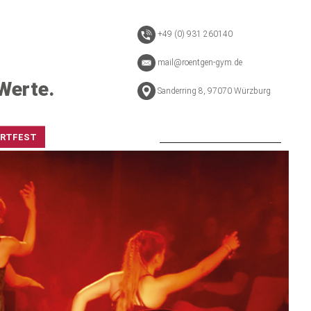
+49 (0) 931 260140
mail@roentgen-gym.de
Werte.
Sanderring 8, 97070 Würzburg
ORTFEST