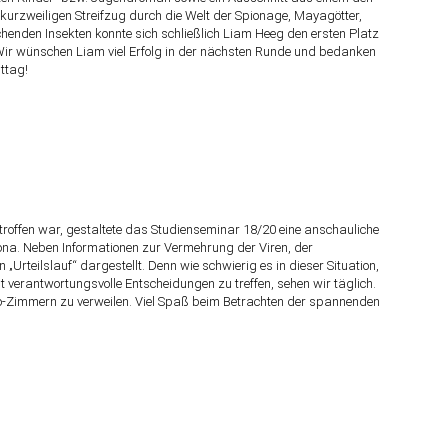
kurzweiligen Streifzug durch die Welt der Spionage, Mayagötter,
henden Insekten konnte sich schließlich Liam Heeg den ersten Platz
Wir wünschen Liam viel Erfolg in der nächsten Runde und bedanken
ttag!
ffen war, gestaltete das Studienseminar 18/20 eine anschauliche
ona. Neben Informationen zur Vermehrung der Viren, der
Urteilslauf“ dargestellt. Denn wie schwierig es in dieser Situation,
ist verantwortungsvolle Entscheidungen zu treffen, sehen wir täglich.
 Bio-Zimmern zu verweilen. Viel Spaß beim Betrachten der spannenden