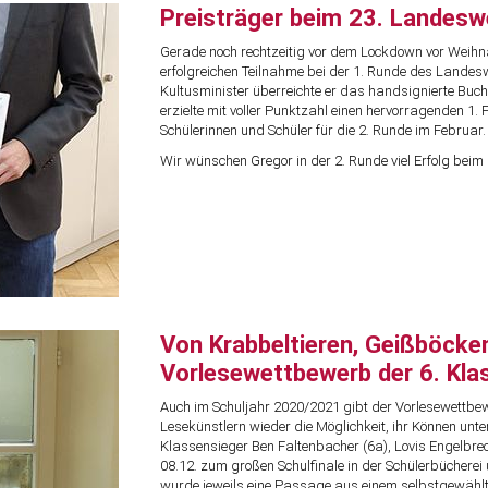
Preisträger beim 23. Landes
Gerade noch rechtzeitig vor dem Lockdown vor Weihna
erfolgreichen Teilnahme bei der 1. Runde des Lande
Kultusminister überreichte er das handsignierte Buch 
erzielte mit voller Punktzahl einen hervorragenden 1. 
Schülerinnen und Schüler für die 2. Runde im Februar.
Wir wünschen Gregor in der 2. Runde viel Erfolg bei
Von Krabbeltieren, Geißböck
Vorlesewettbewerb der 6. Kla
Auch im Schuljahr 2020/2021 gibt der Vorlesewettb
Lesekünstlern wieder die Möglichkeit, ihr Können unter
Klassensieger Ben Faltenbacher (6a), Lovis Engelbrec
08.12. zum großen Schulfinale in der Schülerbücherei
wurde jeweils eine Passage aus einem selbstgewählt