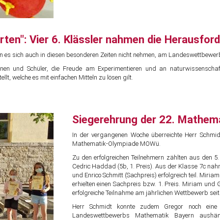
en": Vier 6. Klässler nahmen die Herausfor
ßen es sich auch in diesen besonderen Zeiten nicht nehmen, am Landeswettbewer
innen und Schüler, die Freude am Experimentieren und an naturwissenschaf
, welche es mit einfachen Mitteln zu lösen gilt.
Siegerehrung der 22. Mathe
In der vergangenen Woche überreichte Herr Schmidt
Mathematik-Olympiade MOWü.
Zu den erfolgreichen Teilnehmern zählten aus den 5
Cedric Haddad (5b, 1. Preis). Aus der Klasse 7c nahm
und Enrico Schmitt (Sachpreis) erfolgreich teil. Mir
erhielten einen Sachpreis bzw. 1. Preis. Miriam und
erfolgreiche Teilnahme am jährlichen Wettbewerb seit 
Herr Schmidt konnte zudem Gregor noch eine
Landeswettbewerbs Mathematik Bayern aushänd