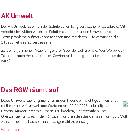
AK Umwelt
Der AK Umwelt ist ein an der Schule schon lang vertretener Arbeitskreis. Mit
verschieden Aktion will er die Schüler auf die aktuellen Umwelt- und
Sozialprobleme aufmerksam machen und mit deren Hilfe versuchen die
Situation etwas zu verbessern.
Zu den alljährlichen Aktionen gehören Spendenaufrufe, wie: "der Welt-Aids-
Tag oder auch Verkäufe, deren Gewinn an Hilfsorganisationen gespendet
wird"
Das RGW räumt auf
Dass Umwelterziehung nicht nur in der Theorie ein wichtiges Thema ist,
stellte unser AK Umwelt und Soziales am 28.04.2026 tatkräftig unter
Beweis: Ausgerüstet mit Eimern, Müllsäcken, Handschuhen und
Greifzangen ging es in den Ringpark und an den Sanderrasen, um dort Müll
zu sammeln und diesen auch fachgerecht zu entsorgen.
Das
Weiterlesen …