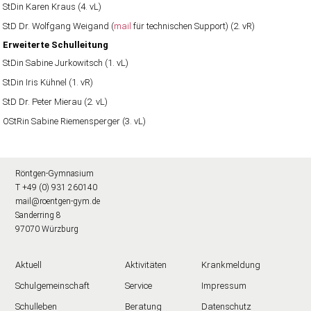
StDin Karen Kraus (4. vL)
StD Dr. Wolfgang Weigand (
mail
für technischen Support) (2. vR)
Erweiterte Schulleitung
StDin Sabine Jurkowitsch (1. vL)
StDin Iris Kühnel (1. vR)
StD Dr. Peter Mierau (2. vL)
OStRin Sabine Riemensperger (3. vL)
Röntgen-Gymnasium
T +49 (0) 931 260140
mail@roentgen-gym.de
Sanderring 8
97070 Würzburg
Aktuell
Aktivitäten
Krankmeldung
Schulgemeinschaft
Service
Impressum
Schulleben
Beratung
Datenschutz