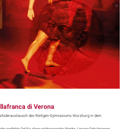
»
lafranca di Verona
er Schüleraustausch des Röntgen-Gymnasiums Würzburg in dem
der perfekte Ort für diese erlebnisreiche Woche. Unsere Schülerinnen