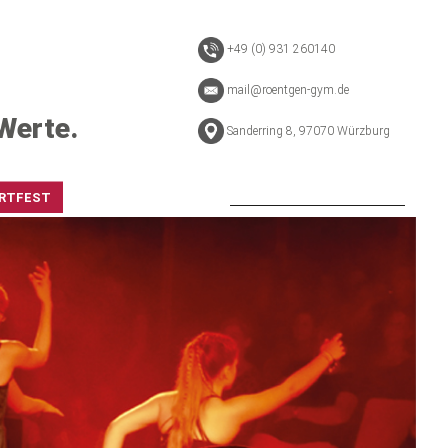
+49 (0) 931 260140
mail@roentgen-gym.de
Werte.
Sanderring 8, 97070 Würzburg
RTFEST