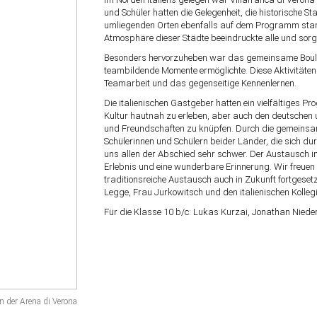
und Schüler hatten die Gelegenheit, die historische 
umliegenden Orten ebenfalls auf dem Programm stande
Atmosphäre dieser Städte beeindruckte alle und sorgte
Besonders hervorzuheben war das gemeinsame Boulde
teambildende Momente ermöglichte. Diese Aktivitäten f
Teamarbeit und das gegenseitige Kennenlernen.
Die italienischen Gastgeber hatten ein vielfältiges 
Kultur hautnah zu erleben, aber auch den deutschen u
und Freundschaften zu knüpfen. Durch die gemeinsa
Schülerinnen und Schülern beider Länder, die sich d
uns allen der Abschied sehr schwer. Der Austausch in V
Erlebnis und eine wunderbare Erinnerung. Wir freuen 
traditionsreiche Austausch auch in Zukunft fortgese
Legge, Frau Jurkowitsch und den italienischen Kolleg
Für die Klasse 10 b/c: Lukas Kurzai, Jonathan Nie
In der Arena di Verona