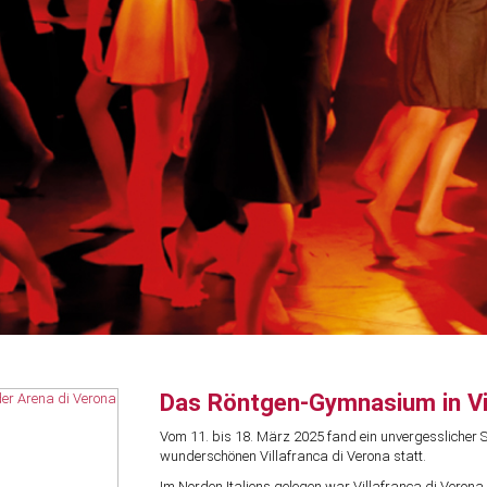
Das Röntgen-Gymnasium in Vil
Vom 11. bis 18. März 2025 fand ein unvergesslich
wunderschönen Villafranca di Verona statt.
Im Norden Italiens gelegen war Villafranca di Verona 