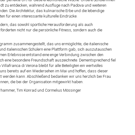
Stadt zu entdecken, während Ausflüge nach Padova und weiteren
n. Die Architektur, das kulinarische Erbe und die lebendige
n für einen interessante kulturelle Eindrücke.
rn, das sowohl sportliche Herausforderung als auch
örderten nicht nur die persönliche Fitness, sondern auch die
Programm zusammengestellt, das uns ermöglichte, die italienische
nd italienischen Schülern eine Plattform gab, sich auszutauschen
men Erlebnisse entstand eine enge Verbindung zwischen den
urch eine besondere Freundschaft auszeichnete. Dementsprechend fiel
illafranca di Verona bleibt für alle Beteiligten ein wertvolles
uns bereits auf ein Wiedersehen im Mai und hoffen, dass dieser
tzt werden kann. Abschließend bedanken wir uns herzlich bei Frau
innen, die bei der Organisation mitgewirkt haben.
derhammer, Tim Konrad und Cormelius Mössinger